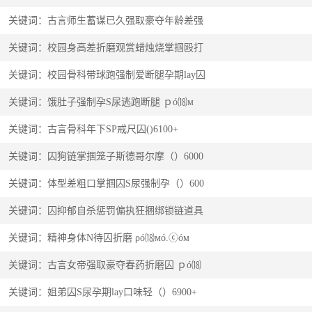
关键词：古言师生蓄谋已久强取豪夺年龄差强
关键词：校园身高差折磨观赏蜡烛烧掌掴殴打
关键词：校园骨科带球跑强制爱断腿孕期lay囚
关键词：饿肚子强制孕S尿逃跑断腿 ｐó⒅м
关键词：古言骨科年下SP戒尺囚()6100+
关键词：囚狗链掌掴笼子斯德哥尔摩（）6000
关键词：体型差粗口掌掴囚S尿强制孕（）600
关键词：囚抑郁自杀惩罚偏执狂捆绑锁链道具
关键词：精神身体N待囚折磨 ρó⒅мó.ⓒóм
关键词：古言女帝强取豪夺春药折磨囚 ｐó⒅
关键词：姐弟囚S尿孕期lay口味轻（）6900+