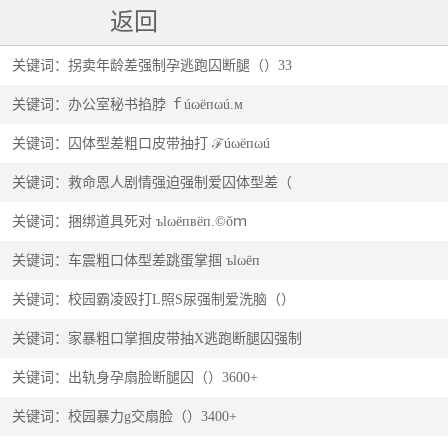
返回
关键词：拐卖年龄差强制孕逃跑囚断腿（）33
关键词：办公室秘书掐脖 ｆúωёпωú.м
关键词：囚体型差粗口皮带抽打 ℱúωёпωú
关键词：救命恩人剧情强迫强制爱囚体型差（
关键词：捆绑道具死对 ъlωёпвёп.©ǒｍ
关键词：车震粗口体型差跳蛋掌掴 ъlωёп
关键词：校园霸凌殴打L照S尿强制爱洗脑（）
关键词：家暴粗口掌掴皮带抽X逃跑断腿囚强制
关键词：出轨身孕扇脸断腿囚（）3600+
关键词：校园暴力g交扇脸（）3400+