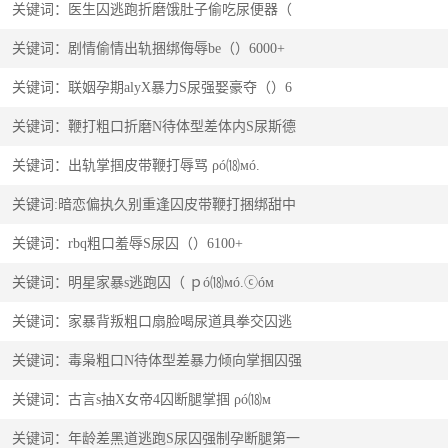
关键词：医生囚逃跑折磨饿肚子偷吃尿便器（
关键词：剧情偷情出轨捆绑侮辱be（）6000+
关键词：联姻孕期alyX暴力S尿强娶豪夺（）6
关键词：鞭打粗口折磨N待体型差体内S尿斯德
关键词：出轨掌掴皮带鞭打辱骂 ρó⒅мó.
关键词:暗恋偏执久别重逢囚皮带鞭打捆绑甜中
关键词：rbq粗口羞辱S尿囚（）6100+
关键词：明星家暴s逃跑囚（ ｐó⒅мó.ⓒóм
关键词：家暴背叛粗口扇脸喝尿道具拳交囚逃
关键词：毒枭粗口N待体型差暴力倾向掌掴囚强
关键词：古言s抽X女帝4囚断腿掌掴 ρó⒅м
关键词：年龄差黑道逃跑S尿囚强制孕断腿第一