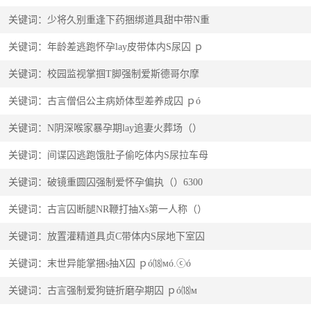
关键词：少将久别重逢下药捆绑道具甜中带N重
关键词：年龄差逃跑怀孕lay皮带体内S尿囚 ｐ
关键词：校园监视掌掴T脚强制爱斯德哥尔摩
关键词：古言僧侣公主病娇体型差养成囚 ｐó
关键词：N阴深喉家暴孕期lay追妻火葬场（）
关键词：间谍囚逃跑饿肚子偷吃体内S尿拉车母
关键词：破镜重圆囚强制爱怀孕偏执（）6300
关键词：古言囚断腿NR鞭打抽Xs第一人称（）
关键词：放置灌精道具贞C带体内S尿地下室囚
关键词：末世异能掌捆s抽X囚 ｐó⒅мó.ⓒó
关键词：古言强制爱狗链折磨孕期囚 ｐó⒅м