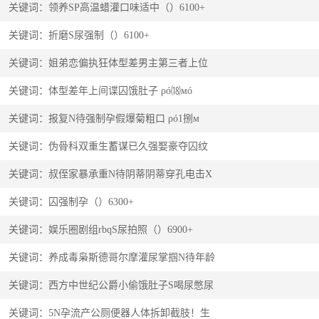
关键词：领养SP高温蜡灌口味适中（）6100+
关键词：折磨S尿强制（）6100+
关键词：姐弟恋偏执狂体型差男主第三者上位
关键词：体型差年上间谍囚饿肚子 ρó⒅мó
关键词：报复N待强制孕假爆菊粗口 ρó1捌м
关键词：伪骨科双重生蓄谋已久强娶豪夺囚纹
关键词：叔侄家暴承重N待阴蒂阴蒂穿孔电击X
关键词：囚强制孕（）6300+
关键词：娱乐圈剧组rbqS尿拍照（）6900+
关键词：养成毒枭斯德哥尔摩灌尿掌掴N待年龄
关键词：西方中世纪公爵小偷饿肚子S喝尿憋尿
关键词：5N孕流产公厕便器人体拆卸截肢！生