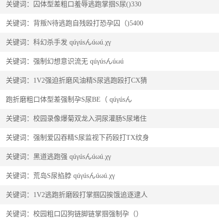
关键词：囚体型差粗口羞辱逃跑掌掴S尿()330
关键词：背叛N待逃跑自残殴打恐孕囚（)5400
关键词：科幻杀手发 qúγúsんúωú.χγ
关键词：强制幻想意识流无 qúγúsんúωú
关键词：1V2强迫折磨风油精S尿逃跑殴打CX猜
跑折磨粗口体型差强制孕S尿BE（ qúγúsん
关键词：校园录像爆菊双龙入洞尿灌肠S尿堵住
关键词：强制爱囚吞精S尿监视下药殴打TX纹身
关键词：黑道逃跑强 qúγúsんúωú.χγ
关键词：荒岛S尿掐脖 qúγúsんúωú.χγ
关键词：1V2逃跑折磨殴打掌掴囚挨饿追逐逮人
关键词：校园粗口囚狗链脚链掌掴强制孕（）