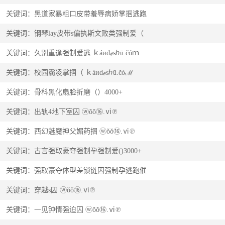
关键词：黑道家暴粗口皮带羞辱病娇掌掴逃跑
关键词：钢琴lay皮带s偏执斯文败类强制爱（
关键词：久别重逢强制爱逃 ｋáиdℯsℎū.čóｍ
关键词：校园霸凌掌掴（ ｋáиdℯsℎū.čóℳ
关键词：骨科黑化扇脸折磨（）4000+
关键词：出轨4地下室囚 ⓦǒǒ⑯.ⅵ℗
关键词：西幻魅魔神父媚药捆 ⓦǒǒ⑯.ⅵ℗
关键词：古言强取豪夺强制孕强制爱()3000+
关键词：强取豪夺体型差锁链囚强制孕逃跑催
关键词：穿越s囚 ⓦǒǒ⑯.ⅵ℗
关键词：一见钟情强迫囚 ⓦǒǒ⑯.ⅵ℗