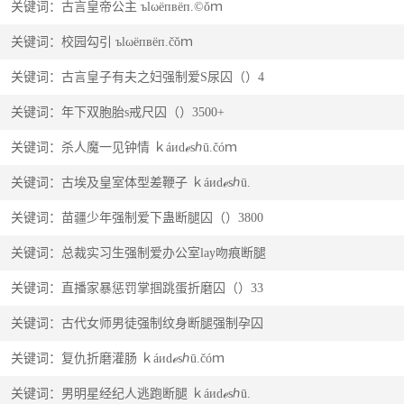
关键词：古言皇帝公主 ъlωёпвёп.©ǒｍ
关键词：校园勾引 ъlωёпвёп.čǒｍ
关键词：古言皇子有夫之妇强制爱S尿囚（）4
关键词：年下双胞胎s戒尺囚（）3500+
关键词：杀人魔一见钟情 ｋáиdℯsℎū.čóｍ
关键词：古埃及皇室体型差鞭子 ｋáиdℯsℎū.
关键词：苗疆少年强制爱下蛊断腿囚（）3800
关键词：总裁实习生强制爱办公室lay吻痕断腿
关键词：直播家暴惩罚掌掴跳蛋折磨囚（）33
关键词：古代女师男徒强制纹身断腿强制孕囚
关键词：复仇折磨灌肠 ｋáиdℯsℎū.čóｍ
关键词：男明星经纪人逃跑断腿 ｋáиdℯsℎū.