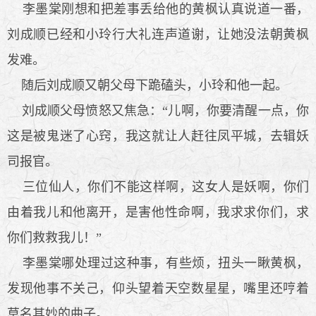
李墨棠刚想和把差事丢给他的黄枫认真说道一番，
刘成顺已经和小玲行大礼连声道谢，让她没法朝黄枫
发难。
随后刘成顺又朝父母下跪磕头，小玲和他一起。
刘成顺父母愤怒又焦急：“儿啊，你要清醒一点，你
这是被鬼迷了心窍，我这就让人赶往凤平城，去辑妖
司报官。
三位仙人，你们不能这样啊，这女人是妖啊，你们
由着我儿和他离开，是害他性命啊，我求求你们，求
你们救救我儿！”
李墨棠哪处理过这种事，有些烦，扭头一瞅黄枫，
发现他事不关己，仰头望着天空数星星，嘴里还哼着
莫名其妙的曲子。