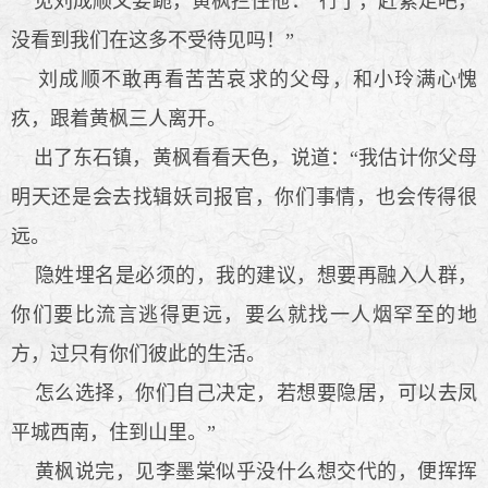
见刘成顺又要跪，黄枫拦住他：“行了，赶紧走吧，
没看到我们在这多不受待见吗！”
刘成顺不敢再看苦苦哀求的父母，和小玲满心愧
疚，跟着黄枫三人离开。
出了东石镇，黄枫看看天色，说道：“我估计你父母
明天还是会去找辑妖司报官，你们事情，也会传得很
远。
隐姓埋名是必须的，我的建议，想要再融入人群，
你们要比流言逃得更远，要么就找一人烟罕至的地
方，过只有你们彼此的生活。
怎么选择，你们自己决定，若想要隐居，可以去凤
平城西南，住到山里。”
黄枫说完，见李墨棠似乎没什么想交代的，便挥挥