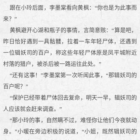
跟在小玲后面，李墨棠看向黄枫：“你也是为此事而
来？”
黄枫避开心湖和瓶子的事情，言简意赅：“算是吧，
昨日恰好遇到一具骷髅，拉着一车年轻尸体，还遇到
一位辑妖司的百户，称这些年轻尸体原是凤平城附近
村落的猎户，被杀后被一路运往此处。”
“还有这事！”李墨棠第一次听闻此事，“那辑妖司的
百户呢？”
“保护已经带着尸体回去复命，明天一早，辑妖司的
人应该就会赶来调查。”
“那小玲的事，自然瞒不过，难怪你让他们今夜就动
身。”小暖在旁边积极的说道，“小姐，既然辑妖司的