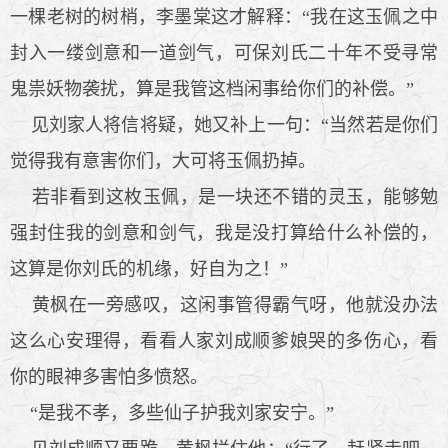
一棵老树的树梢，李墨棠这才解释：“我在这玉佩之中
封入一缕剑意和一道剑气，可保刘氏二十年不受寻常
鬼祟妖物袭扰，算是我管这档闲事给你们的补偿。”
见刘家人将信将疑，她又补上一句：“当然若是你们
觉得我有意害你们，大可将玉佩扔掉。
若非看到这枚玉佩，是一块还不错的灵玉，能够勉
强封住我的剑意和剑气，我是没打算给什么补偿的，
这算是你刘氏的机缘，好自为之！”
黄枫在一旁感叹，这闲事管得霸气呀，他就没办法
这么心安理得，看看人家刘成顺爹娘哭的多伤心，看
你的眼神多害怕多愤怒。
“是我不孝，多些仙子护我刘家安宁。”