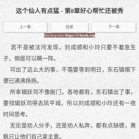
这个仙人有点猛 - 第8章好心帮忙还被秀
上一章
目录
下一章
Backup site:
https://i-book.vip
若不是被法河发现，刘成顺和小玲只要不着急生
子，倒是可以瞒一阵。
可出了这么大的事，不需要等到明日，东石镇眼下
便已沸沸扬扬。
所幸辑妖司不像衙门，各地都有，东石镇出了事，
要找辑妖司得去凤平城，所以刘成顺和小玲还有一夜
时间思考。
无论是劝人分手，还是劝人私奔，都有点缺德，黄
枫只让他们自己拿主意。