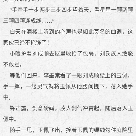
“手牵手一步两步三步四步望着天，看星星一颗两颗
三颗四颗连成线……”
白天在酒楼上听到的心声也是如此莫名的曲调，这
家伙已经不掩饰了！
小暖护着刘成顺去屋里收拾了包裹，刘氏族人敢怒
不敢拦。
等他们回来，李墨棠看了一眼刘成顺腰上的玉佩，
手一挥，一缕灵气就将玉佩从他腰间拽下，落入她手
中。
锋芒露，剑意磅礴，凌人剑气冲霄起，随后落入玉
佩中。
随手一甩，玉佩飞出，拴着玉佩的绳线勾住庭院里