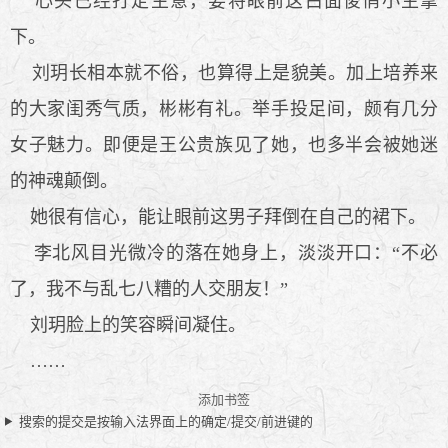
心头已经打定主意，要将眼前这白面俊俏小生拿
下。
刘玥长相本就不俗，也算得上是貌美。加上培养来
的大家闺秀气质，彬彬有礼。举手投足间，颇有几分
女子魅力。即便是王公贵族见了她，也多半会被她迷
的神魂颠倒。
她很有信心，能让眼前这男子拜倒在自己的裙下。
李北风目光微冷的落在她身上，淡淡开口：“不必
了，我不与乱七八糟的人交朋友！”
刘玥脸上的笑容瞬间凝住。
……
添加书签
搜索的提交是按输入法界面上的确定/提交/前进键的