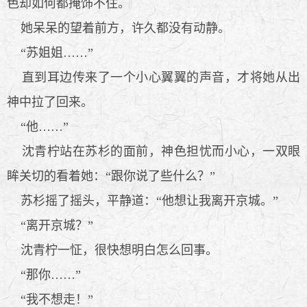
色却如何都掩饰不住。
她呆呆的望着前方，许久都没有动静。
“苏姐姐……”
直到耳边传来了一个小心翼翼的声音，才将她从出
神中拉了回来。
“他……”
沈青柠站在苏杉的面前，神色担忧而小心，一双眼
眸关切的看着她：“跟你说了些什么？”
苏杉摇了摇头，平静道：“他想让我离开京城。”
“离开京城？”
沈青柠一怔，很快想明白怎么回事。
“那你……”
“我不想走！”