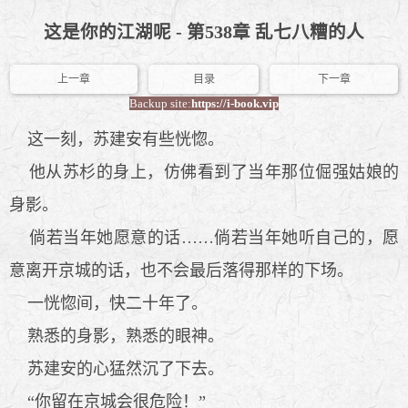
这是你的江湖呢 - 第538章 乱七八糟的人
上一章
目录
下一章
Backup site:
https://i-book.vip
这一刻，苏建安有些恍惚。
他从苏杉的身上，仿佛看到了当年那位倔强姑娘的
身影。
倘若当年她愿意的话……倘若当年她听自己的，愿
意离开京城的话，也不会最后落得那样的下场。
一恍惚间，快二十年了。
熟悉的身影，熟悉的眼神。
苏建安的心猛然沉了下去。
“你留在京城会很危险！”