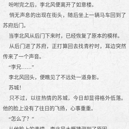
吩咐完之后，李北风便离开了如意楼。
悄无声息的出现在街头，随后坐上一辆马车回到了
苏府后门。
当李北风从后门下来时，已经恢复了原本的模样。
从后门进了苏府，正打算回去找青柠时，耳边突然
传来了一个声音。
“李兄……”
李北风回头，便瞧见了不远处一道身影。
苏城！
只不过，以往热情的苏城，今日却显得格外低落。
他的脸上没有了往日的飞扬，心事重重。
“怎么了？”