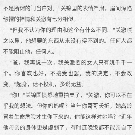
不是所谓的门当户对。”关锦国的表情严肃，眉间深陷
皱褶的神情和关澈有七分相似。
“但我不认为你的理由和这个有什么不同。”关澈嗤
之以鼻，他想要的东西从来没有得不到的。任何人都
不能阻止他，任何人。
“爸，我再说一次，我关澈要的女人只有姚千千一
个。你喜欢也好，不接受也罢。我的决定，不会改
变。”起身，话不投机，多说无益。
“你！”关锦国愤怒地重拍桌子，“关澈，你可以不在
乎我的想法。但你妈妈呢？当年你哥哥夭折，她高龄
冒着生命危险才生你下来的，你能这样对她吗？”近年
他母亲的身体更是虚弱了，有时连晚饭都不能亲自下