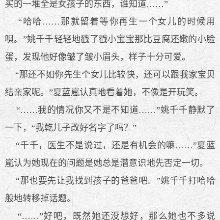
买的一堆全是女孩子的东西，谁知道……”
“哈哈……那就留着等你再生一个女儿的时候用
唄。”姚千千轻轻地戳了戳小宝宝那比豆腐还嫩的小脸
蛋，发现他好像皱了皱小眉头，样子十分可爱。
“那还不如你先生个女儿比较快，还可以跟我家宝贝
结亲家呢。”夏蓝嵐认真地看着她，不像是开玩笑。
“……我的情况你又不是不知道……”姚千千静默了
一下，“我乾儿子改好名字了吗？”
“千千，医生不是说过，还是有机会的嘛……”夏蓝
嵐认为她现在的问题是她总是潜意识地先否定一切。
“那也要先让我找到孩子的爸爸吧。”姚千千打哈哈
般地转移掉话题。
“……”好吧，既然她还没想好，那么她也不多说