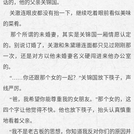
话的，他的父亲关锦国。
关澈连眼皮都没有抬一下，继续吃着眼前看似美味
的菜肴。
那个所谓的未婚妻，其实是关锦国一厢情愿认定
的。别说订婚了，关澈和朱黛珊连面都只见过刚刚那
一次，还是对方以他未婚妻名义硬闯进来他办公室
的。
“……你还跟那个女的一起？”关锦国放下筷子，声
线严厉。
“爸，我希望你能尊重我的女朋友。”那个女的，这
四个字让他觉得不快。他也放下筷子，抬头认真慎重
地看着父亲。
“我不是老古板的思想，你知道我反对你们的原因并