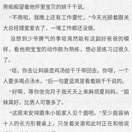
旁痴痴望着他怀里宝贝的姚千千说。
“不用啦，我晚上还有工作要忙。”今天光顾着跟关
大总经理爱爱去了，一堆工作都还没做。
没想到少爷脾气的季垣竟然能有这副好爸爸的模
样，看他抱宝宝的动作颇为熟练，想必是练习过很久
了。
“垣，你去让妈装壶鸡汤给千千带回去。你呀，一个
人要多喝点汤水。”后一句夏蓝岚是看着姚千千说的。
“好啊，等你坐完月子我天天上来麻烦夏妈妈。”姐
妹真好，比男人可靠多了。
“这周末安排跟朱小姐家人见个面吧。”至少能容纳
十人的长方形餐桌上，只坐着关澈和此时正在和他说