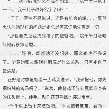
“……我的情况你又不是不知道……”姚千千静默了
一下，“我干儿子改好名字了吗？”
“千千，医生不是说过，还是有机会的嘛……”夏蓝
岚认为她现在的问题是她总是潜意识地先否定一切。
“那也要先让我找到孩子的爸爸吧。”姚千千打哈哈
般地转移掉话题。
“……”好吧，既然她还没想好，那么她也不多说
了。毕竟她和关澈现在到底是什么关系，只有她自己
最清楚。
正好这时季垣端着一盅鸡汤进来，“我来抱他，你先
把妈炖的鸡汤喝了。”说着，他将鸡汤放到夏蓝岚身旁
的床头柜上，伸手，动作还算熟练地接过宝宝。
“千千晚上留下来吃饭吧。”季垣抱着宝宝，看向一