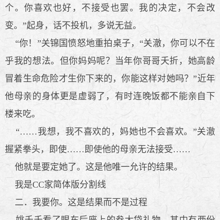
个。你喜欢也好，不接受也罢。我的决定，不会改
变。”起身，话不投机，多说无益。
“你！”关锦国愤怒地重拍桌子，“关澈，你可以不在
乎我的想法。但你妈妈呢？当年你哥哥夭折，她高龄
冒着生命危险才生你下来的，你能这样对她吗？”近年
他母亲的身体更是虚弱了，有时连晚饭都不能亲自下
楼来吃。
“……我想，我不喜欢的，妈她也不会喜欢。”关澈
握紧拳头，即使……即使他的母亲无法接受……
他就是要定她了。这是他唯一允许的结果。
我是CC家简体版分割线
二．我要你。这是结果而不是过程
姚千千看了眼车后座上的叁大袋礼物，其中有两份