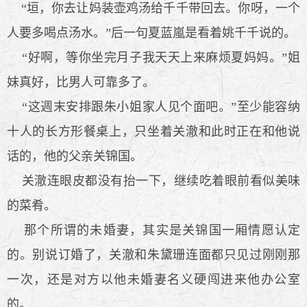
“垣，你去让妈装壶鸡汤给千千带回去。你呀，一个
人要多喝点汤水。”后一句夏蓝嵐是看着姚千千说的。
“好啊，等你坐完月子我天天上来麻烦夏妈妈。”姐
妹真好，比男人可靠多了。
“这週末安排跟朱小姐家人见个面吧。”至少能容纳
十人的长方形餐桌上，只坐着关澈和此时正在和他说
话的，他的父亲关锦国。
关澈连眼皮都没有抬一下，继续吃着眼前看似美味
的菜肴。
那个所谓的未婚妻，其实是关锦国一厢情愿认定
的。别说订婚了，关澈和朱黛珊连面都只见过刚刚那
一次，还是对方以他未婚妻名义硬闯进来他办公室
的。