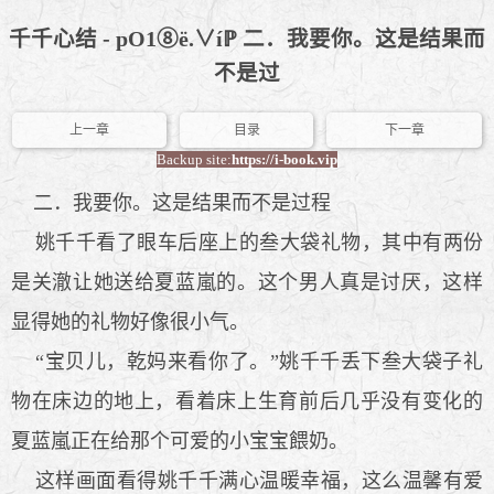
千千心结 - pO1⑧ё.∨íℙ 二．我要你。这是结果而
不是过
上一章
目录
下一章
Backup site:
https://i-book.vip
二．我要你。这是结果而不是过程
姚千千看了眼车后座上的叁大袋礼物，其中有两份
是关澈让她送给夏蓝嵐的。这个男人真是讨厌，这样
显得她的礼物好像很小气。
“宝贝儿，乾妈来看你了。”姚千千丢下叁大袋子礼
物在床边的地上，看着床上生育前后几乎没有变化的
夏蓝嵐正在给那个可爱的小宝宝餵奶。
这样画面看得姚千千满心温暖幸福，这么温馨有爱