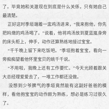
了。毕竟她和关澈现在到底是什么关係，只有她自己
最清楚。
正好这时季垣端着一盅鸡汤进来，“我来抱他，你先
把妈燉的鸡汤喝了。”说着，他将鸡汤放到夏蓝嵐身旁
的床头柜上，伸手，动作还算熟练地接过宝宝。
“千千晚上留下来吃饭吧。”季垣抱着宝宝，看向一
旁痴痴望着他怀里宝贝的姚千千说。
“不用啦，我晚上还有工作要忙。”今天光顾着跟关
大总经理爱爱去了，一堆工作都还没做。
没想到少爷脾气的季垣竟然能有这副好爸爸的模
样，看他抱宝宝的动作颇为熟练，想必是练习过很久
了。