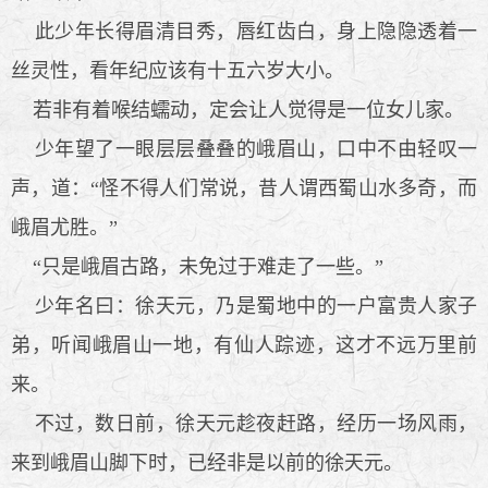
此少年长得眉清目秀，唇红齿白，身上隐隐透着一
丝灵性，看年纪应该有十五六岁大小。
若非有着喉结蠕动，定会让人觉得是一位女儿家。
少年望了一眼层层叠叠的峨眉山，口中不由轻叹一
声，道：“怪不得人们常说，昔人谓西蜀山水多奇，而
峨眉尤胜。”
“只是峨眉古路，未免过于难走了一些。”
少年名曰：徐天元，乃是蜀地中的一户富贵人家子
弟，听闻峨眉山一地，有仙人踪迹，这才不远万里前
来。
不过，数日前，徐天元趁夜赶路，经历一场风雨，
来到峨眉山脚下时，已经非是以前的徐天元。