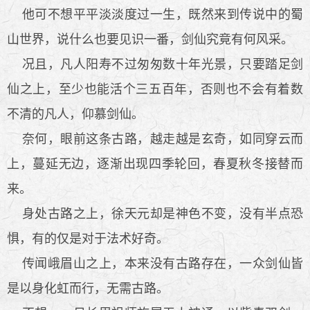
他可不想平平淡淡度过一生，既然来到传说中的蜀
山世界，说什么也要见识一番，剑仙究竟有何风采。
况且，凡人阳寿不过匆匆数十年光景，只要踏足剑
仙之上，至少也能活个三五百年，否则也不会有着数
不清的凡人，仰慕剑仙。
奈何，眼前这条古路，越走越是玄奇，如同穿云而
上，蔓延无边，逐渐出现四季轮回，春夏秋冬接替而
来。
身处古路之上，徐天元却是神色不变，没有半点恐
惧，有的仅是对于法术好奇。
传闻峨眉山之上，本来没有古路存在，一众剑仙皆
是以身化虹而行，无需古路。