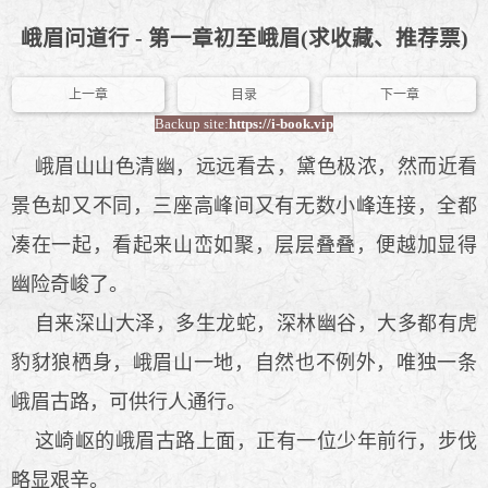
峨眉问道行 - 第一章初至峨眉(求收藏、推荐票)
上一章
目录
下一章
Backup site:
https://i-book.vip
峨眉山山色清幽，远远看去，黛色极浓，然而近看
景色却又不同，三座高峰间又有无数小峰连接，全都
凑在一起，看起来山峦如聚，层层叠叠，便越加显得
幽险奇峻了。
自来深山大泽，多生龙蛇，深林幽谷，大多都有虎
豹豺狼栖身，峨眉山一地，自然也不例外，唯独一条
峨眉古路，可供行人通行。
这崎岖的峨眉古路上面，正有一位少年前行，步伐
略显艰辛。