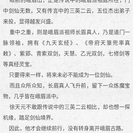
眼前的峨眉山，正是传说中的峨眉派祖庭所在，门
中剑仙无数，又有传言中的三英二云，五位杰出弟子
来投，显得越发兴盛。
重中之重，则是峨眉派祖师长眉真人，乃是道门一
脉领袖，拥有《九天玄经》、《帝府天箓兜率真
敕》、紫郢、青索双剑，天慧、乙光双剑，七修剑等
等真经灵宝。
只要得来一样，将来未必不能成为一位剑仙。
而且众所众知，长眉真人飞升前，留下一众炼魔宝
物，几乎皆在峨眉派中。
徐天元不敢跟传说中的三英二云相比，却也想一探
机缘，踏足剑仙境界。
因此，他才会继续前行，没有转身离开峨眉古路。