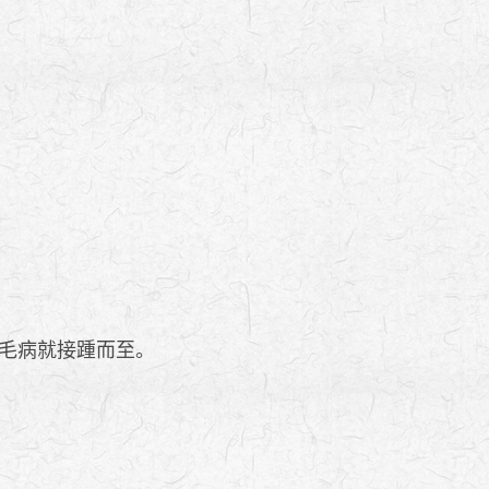
毛病就接踵而至。