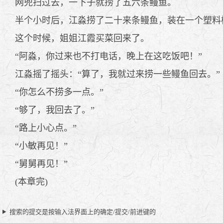
网兜扫过去，一下子就捞了五六条鳗鱼。
半个小时后，江淼捞了二十来条鳗鱼，装在一个塑料
这个时候，姐姐江霞买菜回来了。
“阿淼，你过来也不打电话，晚上在这吃饭吧！”
江淼摇了摇头：“算了，我就过来捞一些鳗鱼回去。”
“你怎么不捞多一点。”
“够了，我回去了。”
“路上小心点。”
“小敏再见！”
“舅舅再见！”
(本章完)
搜索的提交是按输入法界面上的确定/提交/前进键的