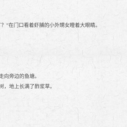
？”在门口看着虾脯的小外甥女瞪着大眼睛。
走向旁边的鱼塘。
树，地上长满了酢浆草。