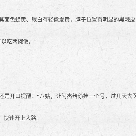
其面色蜡黄、眼白有轻微发黄，脖子位置有明显的黑棘皮
以吃两碗饭。”
是开口提醒：“八姑，让阿杰给伱挂一个号，过几天去医
，快速开上大路。