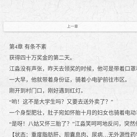
上一章
第4章 有条不紊
获得四十万奖金的第二天。
江淼没有声张，昨天去领奖的时候，他可是带着口罩
一大早，他就带着身份证，骑着小电驴前往市区。
刚开到村门口，刚好遇到红灯。
“哟！这不是大学生吗？又要去送外卖了？”
一个身型肥壮，肚子宛如怀胎十月的妇女也骑着电动
“是呀！八姑又怀三胎了？”江淼笑呵呵地反问，突然
【状态：重度脂肪肝、胆囊息肉、尿病…无外源性药