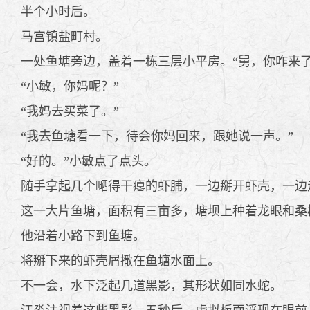
半个小时后。
马宫镇盐町村。
一处鱼塘旁边，盖着一栋三层小平房。“舅，你咋来了
“小敏，你妈呢？”
“我妈去买菜了。”
“我去鱼塘看一下，待会你妈回来，跟她说一声。”
“好的。”小敏点了点头。
随手拿起几个嗮得干瘪的虾脯，一边掰开虾壳，一边
这一大片鱼塘，面积有三亩多，塘坝上种着龙眼和桑
他沿着小路下到鱼塘。
将掰下来的虾壳屑撒在鱼塘水面上。
不一会，水下泛起几道黑影，其形状如同水蛇。