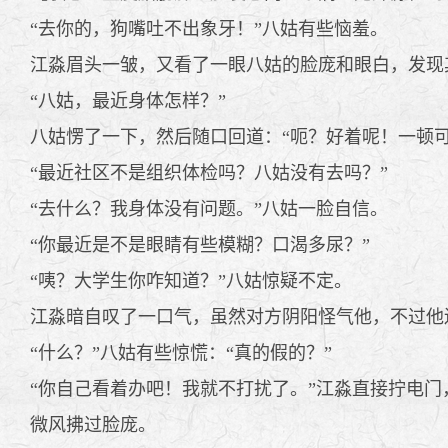
“去你的，狗嘴吐不出象牙！”八姑有些恼羞。
江淼眉头一皱，又看了一眼八姑的脸庞和眼白，发现
“八姑，最近身体怎样？”
八姑愣了一下，然后随口回道：“呃？好着呢！一顿可
“最近社区不是组织体检吗？八姑没有去吗？”
“去什么？我身体没有问题。”八姑一脸自信。
“你最近是不是眼睛有些模糊？口渴多尿？”
“咦？大学生你咋知道？”八姑惊疑不定。
江淼暗自叹了一口气，虽然对方阴阳怪气他，不过他还
“什么？”八姑有些惊慌：“真的假的？”
“你自己看着办吧！我就不打扰了。”江淼直接拧电门
微风拂过脸庞。