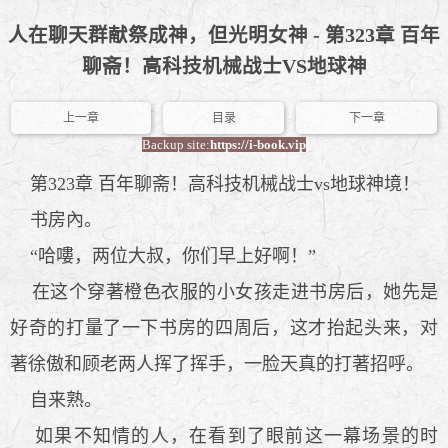
人在聊天群献祭成神，但光明女神 - 第323章 百年
聊斋！高科技机械战士VS地球神
上一章
目录
下一章
Backup site:
https://i-book.vip
第323章 百年聊斋！高科技机械战士vs地球神境！
书房內。
“哈嘍，两位大叔，你们早上好啊！”
在这个穿著橙色衣服的小女孩走进书房后，她先是
好奇的打量了一下书房的四周后，这才抬起头来，对
著徐傲和顾老两人挥了挥手，一脸天真的打著招呼。
自来熟。
如果不知情的人，在看到了眼前这一幕场景的时