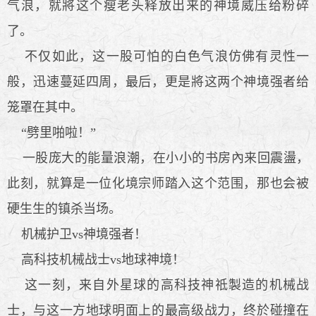
气浪，就將这个瘦老头释放出来的神境威压给粉碎
了。
不仅如此，这一股可怕的白色气浪仿佛有灵性一
般，迅速蔓延四周，最后，更是將这两个神境强者给
笼罩在其中。
“劈里啪啦！”
一股庞大的能量浪潮，在小小的书房內来回震盪，
此刻，就算是一位化境宗师踏入这个范围，那也会被
硬生生的镇杀当场。
机械护卫vs神境强者！
高科技机械战士vs地球神境！
这一刻，来自外星球的高科技神祗製造的机械战
士，与这一方地球明面上的最高级战力，终於碰撞在