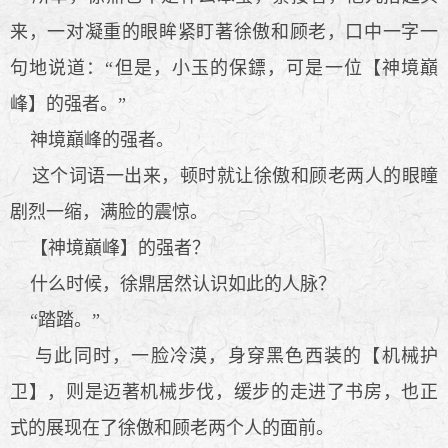
来，一对凝重的眼眸紧盯著徐傲和顾老，口中一字一
句地说道：“但是，小玉的保鏢，可是一位【神境巔
峰】的强者。”
神境巔峰的强者。
这个词语一出来，顿时就让徐傲和顾老两人的眼瞳
剧烈一缩，满脸的震惊。
【神境巔峰】的强者？
什么时候，徐鼎居然认识如此的人脉？
“踏踏。”
与此同时，一脸冷漠，身穿黑色西装的【机械护
卫】，则是迈著机械步伐，缓步的走进了书房，也正
式的展现在了徐傲和顾老两个人的面前。