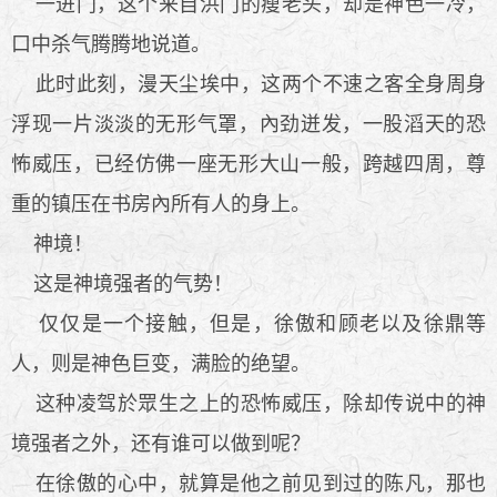
一进门，这个来自洪门的瘦老头，却是神色一冷，
口中杀气腾腾地说道。
此时此刻，漫天尘埃中，这两个不速之客全身周身
浮现一片淡淡的无形气罩，內劲迸发，一股滔天的恐
怖威压，已经仿佛一座无形大山一般，跨越四周，尊
重的镇压在书房內所有人的身上。
神境！
这是神境强者的气势！
仅仅是一个接触，但是，徐傲和顾老以及徐鼎等
人，则是神色巨变，满脸的绝望。
这种凌驾於眾生之上的恐怖威压，除却传说中的神
境强者之外，还有谁可以做到呢？
在徐傲的心中，就算是他之前见到过的陈凡，那也