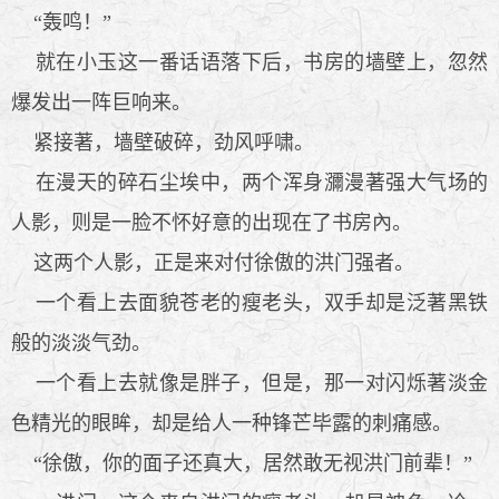
“轰鸣！”
就在小玉这一番话语落下后，书房的墙壁上，忽然
爆发出一阵巨响来。
紧接著，墙壁破碎，劲风呼啸。
在漫天的碎石尘埃中，两个浑身瀰漫著强大气场的
人影，则是一脸不怀好意的出现在了书房內。
这两个人影，正是来对付徐傲的洪门强者。
一个看上去面貌苍老的瘦老头，双手却是泛著黑铁
般的淡淡气劲。
一个看上去就像是胖子，但是，那一对闪烁著淡金
色精光的眼眸，却是给人一种锋芒毕露的刺痛感。
“徐傲，你的面子还真大，居然敢无视洪门前辈！”