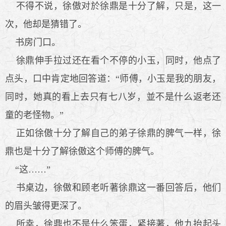
不得不说，徐傲对於徐鼎是十分了解，只是，这一
次，他却是猜错了。
书房门口。
徐鼎伸手拉过还在看个不停的小玉，同时，他点了
点头，口中肯定地回答道：“师傅，小玉是我的朋友，
同时，她真的看上去只有七八岁，並不是什么返老还
童的老怪物。”
正如徐傲十分了解自己的弟子徐鼎的脾气一样，徐
鼎也是十分了解徐傲这个师傅的脾气。
“这……”
书桌边，徐傲和顾老听著徐鼎这一番回答后，他们
的眉头皱得更深了。
所幸，徐鼎也不是什么笨蛋，紧接著，他九抬起头