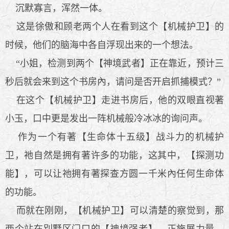
沉默寡言，浑然一体。
这是徐傲和顾老两个人在看到这个【机械护卫】的
时候，他们的脑海中各自浮现出来的一个想法。
“小姐，检测到两个【神境武者】正在靠近，预计三
秒后就会来到这个书房內，请问是否开启抓捕模式？”
在这个【机械护卫】走进书房后，他的双眼直视著
小玉，口中更是发出一阵机械般冷冰冰的询问声。
作为一个有著【生命体十五级】战斗力的机械护
卫，祂自然是拥有著许多的功能，这其中，【探测功
能】，可以让祂拥有著探查方圆一千米內任何生命体
的功能。
而就在刚刚，【机械护卫】可以清楚的察觉到，那
两个站在別墅区门口的【神境强者】，正施展力量，