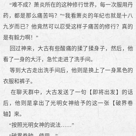
“难不成？萧炎所在的这种修行世界，每一次服用丹
药，都是那么痛苦吗？”“我看萧炎的年纪也就是十八
九岁而已？他竟然可以忍受这样子痛苦的修行？真的
是有毅力啊！”
回过神来，大古有些酸痛的揉了揉身子，然后，他
看了一身的大汗，急忙走进了洗手间。
等到大古走出洗手间后，他则是换上了一身黑色的
衣服和裤子。
在聊天群中，大古发送了一句【即将出发】的话
后，他则是拿出了光明女神给予的这一张【破界卷
轴】来。
“按照光明女神的说法……”
“破界卷轴，使用。”