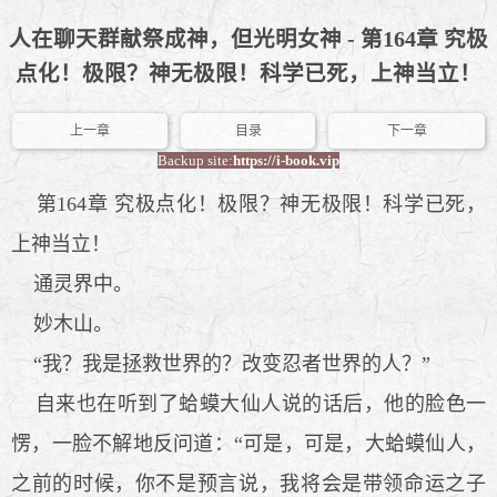
人在聊天群献祭成神，但光明女神 - 第164章 究极
点化！极限？神无极限！科学已死，上神当立！
上一章
目录
下一章
Backup site:
https://i-book.vip
第164章 究极点化！极限？神无极限！科学已死，
上神当立！
通灵界中。
妙木山。
“我？我是拯救世界的？改变忍者世界的人？”
自来也在听到了蛤蟆大仙人说的话后，他的脸色一
愣，一脸不解地反问道：“可是，可是，大蛤蟆仙人，
之前的时候，你不是预言说，我将会是带领命运之子