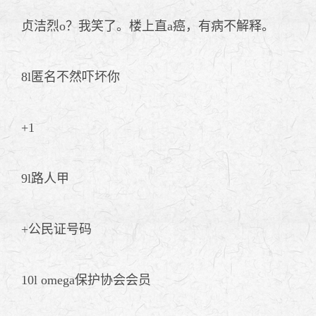
贞洁烈o？我笑了。楼上直a癌，有病不解释。
8l匿名不然吓坏你
+1
9l路人甲
+公民证号码
10l omega保护协会会员