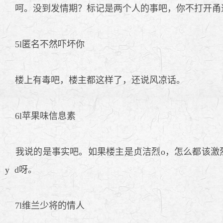
呵。没到发情期？标记是两个人的事吧，你不打开甬
5l匿名不然吓坏你
楼上有毒吧，楼主都这样了，还说风凉话。
6l苹果味信息素
我说的是事实吧。如果楼主是贞洁烈o，怎么都该激
y d呀。
7l维兰少将的情人