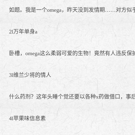
如题。我是一个omega，昨天没到发情期……对方
2l万年单身a
卧槽，omega这么柔弱可爱的生物！竟然有人违反
3l维兰少将的情人
什么药剂？这年头睡个觉还要以各种x药做借口，事后
4l苹果味信息素